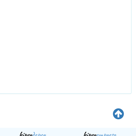
hiper
depor
hiper
empresa