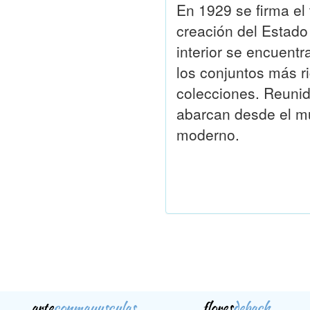
En 1929 se firma el 
creación del Estado
interior se encuent
los conjuntos más r
colecciones. Reunid
abarcan desde el mu
moderno.
arte
conmayusculas
flores
debach