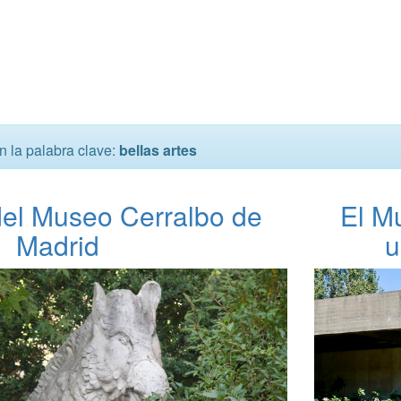
n la palabra clave:
bellas artes
del Museo Cerralbo de
El M
Madrid
u