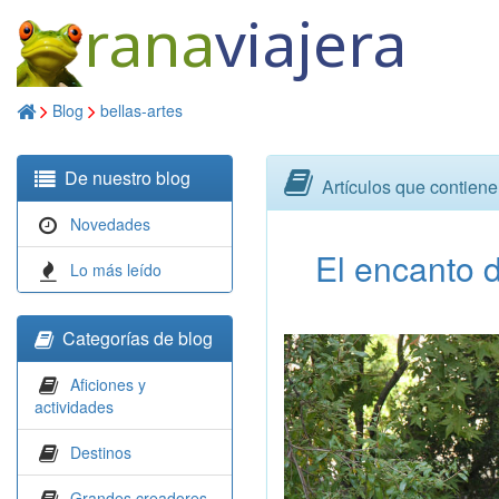
rana
viajera
Blog
bellas-artes
De nuestro blog
Artículos que contiene
Novedades
El encanto 
Lo más leído
Categorías de blog
Aficiones y
actividades
Destinos
Grandes creadores