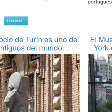
portugué
Leer más...
pcio de Turín es uno de
El Mu
ntiguos del mundo.
York 