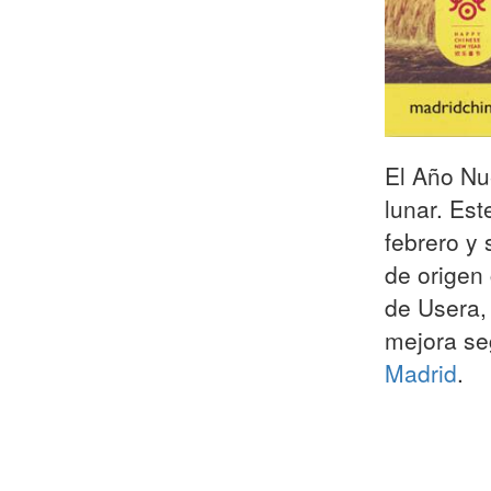
El Año Nu
lunar. Est
febrero y 
de origen 
de Usera,
mejora s
Madrid
.