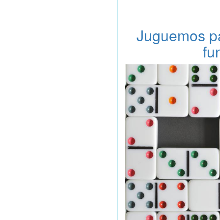
Juguemos pa
fu