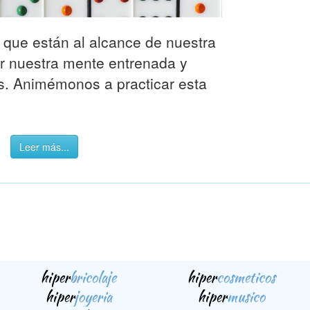
que están al alcance de nuestra
 nuestra mente entrenada y
os. Animémonos a practicar esta
Leer más...
hiper
bricolaje
hiper
cosmeticos
hiper
joyeria
hiper
musico