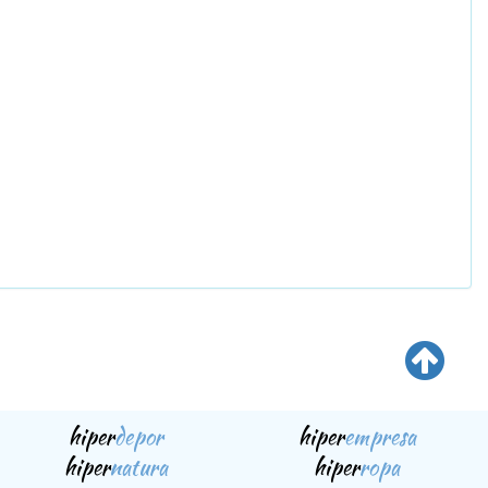
hiper
depor
hiper
empresa
hiper
natura
hiper
ropa