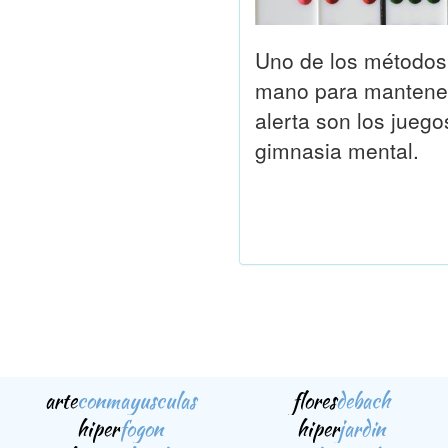
Uno de los métodos 
mano para mantener
alerta son los jueg
gimnasia mental.
arte
conmayusculas
flores
debach
hiper
fogon
hiper
jardin