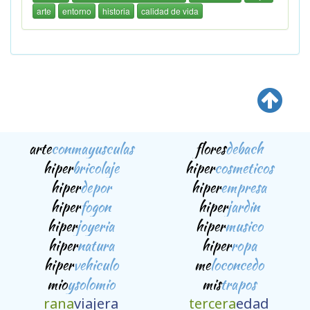
arte
entorno
historia
calidad de vida
arte
conmayusculas
flores
debach
hiper
bricolaje
hiper
cosmeticos
hiper
depor
hiper
empresa
hiper
fogon
hiper
jardin
hiper
joyeria
hiper
musico
hiper
natura
hiper
ropa
hiper
vehiculo
me
loconcedo
mio
ysolomio
mis
trapos
rana
viajera
tercera
edad