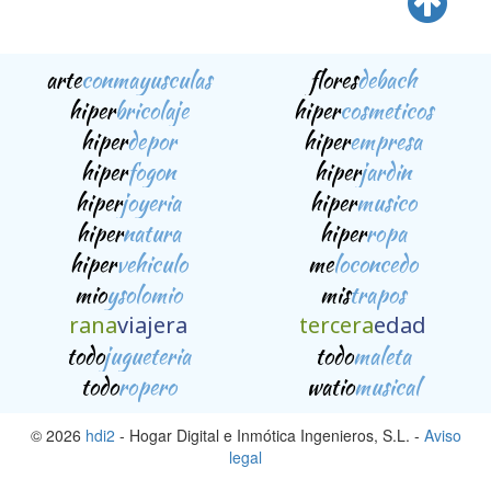
arte
conmayusculas
flores
debach
hiper
bricolaje
hiper
cosmeticos
hiper
depor
hiper
empresa
hiper
fogon
hiper
jardin
hiper
joyeria
hiper
musico
hiper
natura
hiper
ropa
hiper
vehiculo
me
loconcedo
mio
ysolomio
mis
trapos
rana
viajera
tercera
edad
todo
jugueteria
todo
maleta
todo
ropero
watio
musical
© 2026
hdi2
- Hogar Digital e Inmótica Ingenieros, S.L. -
Aviso
legal