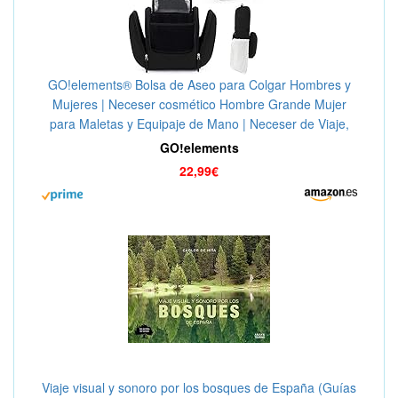
GO!elements® Bolsa de Aseo para Colgar Hombres y
Mujeres | Neceser cosmético Hombre Grande Mujer
para Maletas y Equipaje de Mano | Neceser de Viaje,
Color:Negro
GO!elements
22,99€
Viaje visual y sonoro por los bosques de España (Guías