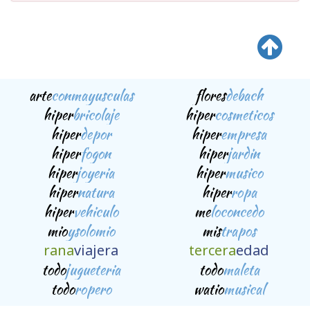
arte
conmayusculas
flores
debach
hiper
bricolaje
hiper
cosmeticos
hiper
depor
hiper
empresa
hiper
fogon
hiper
jardin
hiper
joyeria
hiper
musico
hiper
natura
hiper
ropa
hiper
vehiculo
me
loconcedo
mio
ysolomio
mis
trapos
rana
viajera
tercera
edad
todo
jugueteria
todo
maleta
todo
ropero
watio
musical