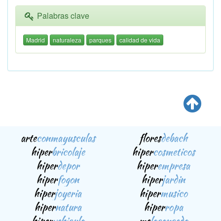
Palabras clave
Madrid
naturaleza
parques
calidad de vida
arte
conmayusculas
flores
debach
hiper
bricolaje
hiper
cosmeticos
hiper
depor
hiper
empresa
hiper
fogon
hiper
jardin
hiper
joyeria
hiper
musico
hiper
natura
hiper
ropa
hiper
vehiculo
me
loconcedo